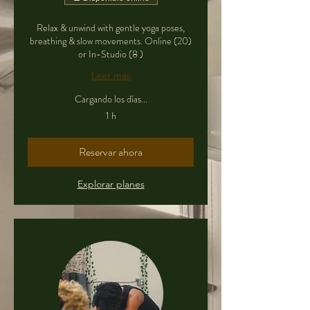
Relax & unwind with gentle yoga poses,
breathing & slow movements. Online (20)
or In-Studio (8 )
Leer más
Cargando los días...
1 h
Reservar ahora
Explorar planes