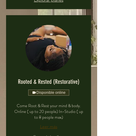
Explorar planes
Rooted & Rested (Restorative)
Disponible online
Come Root & Rest your mind & body.
Online ( up to 20 people) In-Studio ( up
to 8 people max)
Leer más