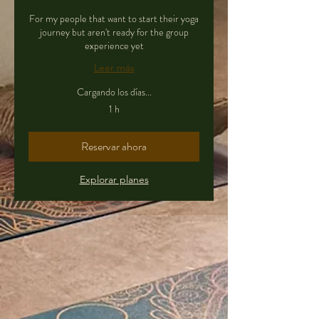
For my people that want to start their yoga
journey but aren't ready for the group
experience yet
Leer más
Cargando los días...
1 h
Reservar ahora
Explorar planes