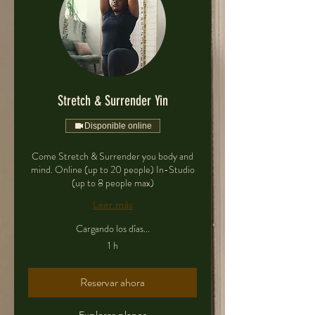
Stretch & Surrender Yin
Disponible online
Come Stretch & Surrender you body and
mind. Online (up to 20 people) In-Studio
(up to 8 people max)
Leer más
Cargando los días...
1 h
Reservar ahora